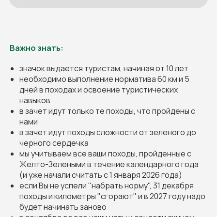
Важно знать:
значок выдается туристам, начиная от 10 лет
необходимо выполнение норматива 60 км и 5
дней в походах и освоение туристических
навыков
в зачет идут только те походы, что пройдены с
нами
в зачет идут походы сложности от зеленого до
черного сердечка
мы учитываем все ваши походы, пройденные с
Желто-Зелеными в течение календарного года
(и уже начали считать с 1 января 2026 года)
если Вы не успели "набрать норму", 31 декабря
походы и километры "сгорают" и в 2027 году надо
будет начинать заново