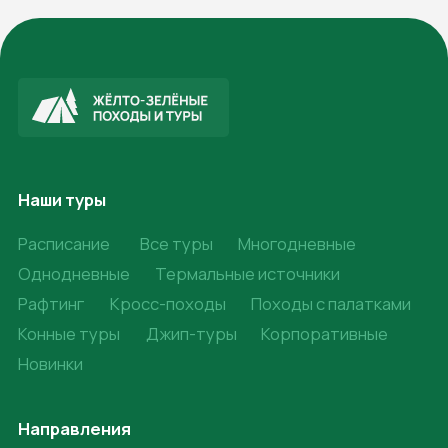
Общий
Праздничные
Туристам
Снаряжение для похода
Правила походов
Скидки и акции
Подарочные сертификаты
Частые вопросы
Турист Кубани
Турист РФ
Документы
Блог
О нас
О нас
Отзывы
Контакты
Вакансии
Договор оферты
Политика конфиденциальности
Согласие на обработку персональных данных