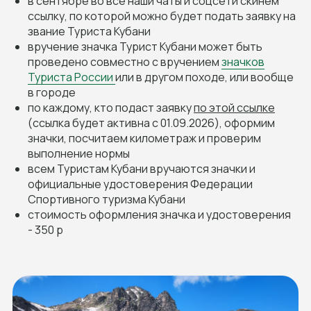
в сентябре во все наши чаты и соцсети скинем
ссылку, по которой можно будет подать заявку на
звание Туриста Кубани
вручение значка Турист Кубани может быть
проведено совместно с вручением
значков
Туриста России
или в другом походе, или вообще
в городе
по каждому, кто подаст заявку
по этой ссылке
(ссылка будет активна c 01.09.2026), оформим
значки, посчитаем километраж и проверим
выполнение нормы
всем Туристам Кубани вручаются значки и
официальные удостоверения Федерации
Спортивного туризма Кубани
стоимость оформления значка и удостоверения
- 350 р