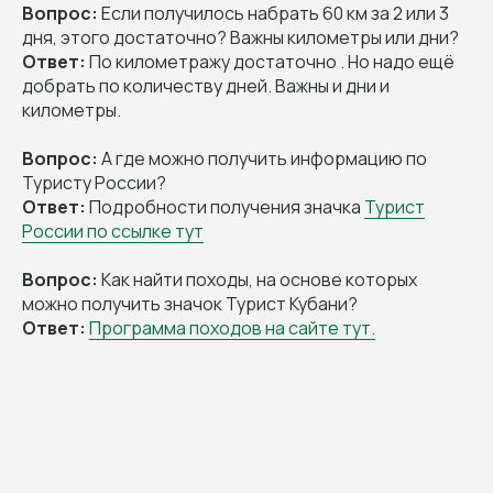
Вопрос:
Если получилось набрать 60 км за 2 или 3
Наши туры
дня, этого достаточно? Важны километры или дни?
Ответ:
По километражу достаточно . Но надо ещё
Расписание
Все туры
Многодневные
добрать по количеству дней. Важны и дни и
Однодневные
Термальные источники
километры.
Рафтинг
Кросс-походы
Походы с палатками
Конные туры
Джип-туры
Корпоративные
Вопрос:
А где можно получить информацию по
Туристу России?
Новинки
Ответ:
Подробности получения значка
Турист
России по ссылке тут
Направления
Вопрос:
Как найти походы, на основе которых
Абхазия
Адыгея
Архыз
Байкал
Безенги
можно получить значок Турист Кубани?
Дагестан
Дигория
Домбай
Ответ:
Программа походов на сайте тут.
Ингушетия
Калмыкия
КБР
Крым
КЧР
Краснодарский край
Приэльбрусье
Северная Осетия
Ставропольский край
Чечня
Календарь