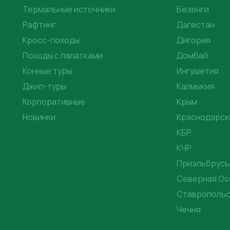
Термальные источники
Безенги
Рафтинг
Дагестан
Кросс-походы
Дигория
Походы с палатками
Домбай
Конные туры
Ингушетия
Джип-туры
Калмыкия
Корпоративные
Крым
Новинки
Краснодарск
КБР
КЧР
Приэльбрусь
Северная Ос
Ставропольс
Чечня