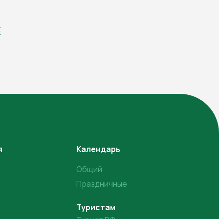
х
я
Календарь
Общий
Праздничные
Туристам