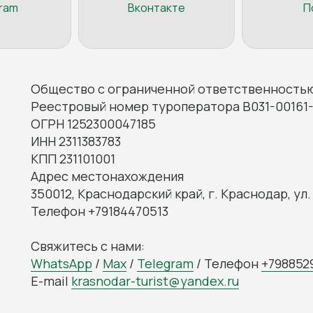
ram
Вконтакте
П
Общество с ограниченной ответственностью
Реестровый номер туроператора В031-00161-
ОГРН 1252300047185
ИНН 2311383783
КПП 231101001
Адрес местонахождения
350012, Краснодарский край, г. Краснодар, ул. 
Телефон +79184470513
Свяжитесь с нами:
WhatsApp
/
Max
/
Telegram
/ Телефон
+798852
E-mail
krasnodar-turist@yandex.ru