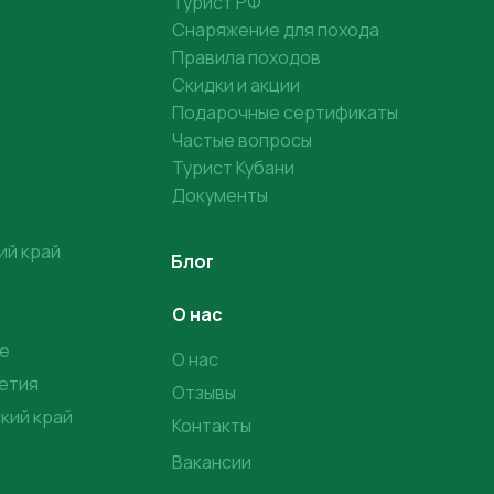
Турист РФ
Снаряжение для похода
Правила походов
Скидки и акции
Подарочные сертификаты
Частые вопросы
Турист Кубани
Документы
ий край
Блог
О нас
е
О нас
етия
Отзывы
кий край
Контакты
Вакансии