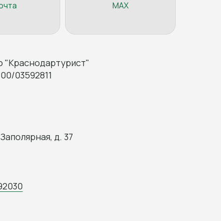
очта
MAX
 "Краснодартурист"
00/03592811
Заполярная, д. 37
92030