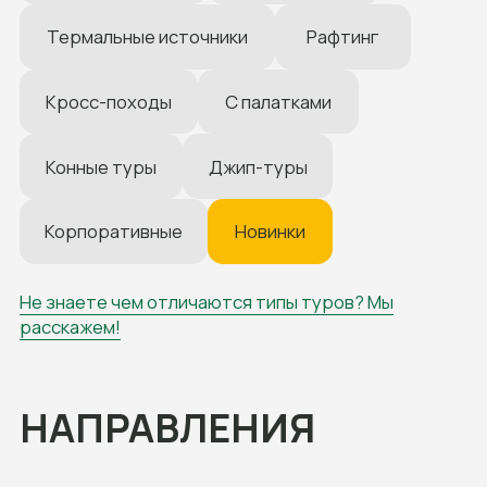
Абхазия
Адыгея
Архыз
Байкал
Безенги
Грузия
Дагестан
Дигория
Домбай
Ингушетия
Калмыкия
КБР
Краснодарский край
Крым
КЧР
Приэльбрусье
Северная Осетия
Ставропольский край
Чечня
ОСТАВИТЬ ЗАЯВКУ