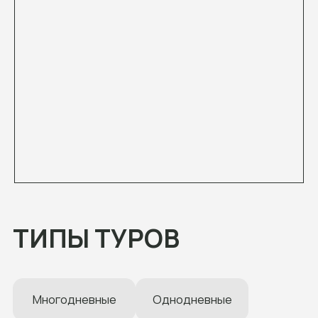
Многодневные
Однодневные
Термальные источники
Рафтинг
Кросс-походы
С палатками
Конные туры
Джип-туры
Корпоративные
Новинки
Не знаете чем отличаются типы туров? Мы
расскажем!
НАПРАВЛЕНИЯ