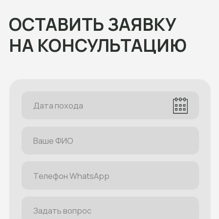
Наши туры
Расписание
Все туры
Многодневные
Однодневные
Термальные источники
Рафтинг
Кросс-походы
Походы с палатками
Конные туры
Джип-туры
Корпоративные
Новинки
Направления
Абхазия
Адыгея
Архыз
Байкал
Безенги