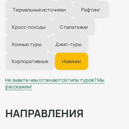
Абхазия
Адыгея
Архыз
Байкал
Безенги
Грузия
Дагестан
Дигория
Домбай
Ингушетия
Калмыкия
КБР
Краснодарский край
Крым
КЧР
Приэльбрусье
Северная Осетия
Ставропольский край
Чечня
ОСТАВИТЬ ЗАЯВКУ