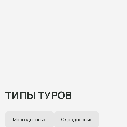
Многодневные
Однодневные
Термальные источники
Рафтинг
Кросс-походы
С палатками
Конные туры
Джип-туры
Корпоративные
Новинки
Не знаете чем отличаются типы туров? Мы
расскажем!
НАПРАВЛЕНИЯ