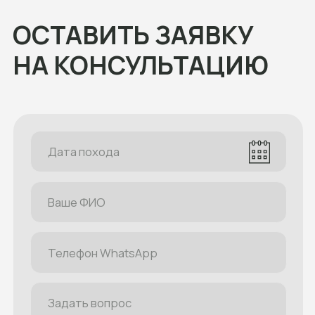
Наши туры
Расписание
Все туры
Многодневные
Однодневные
Термальные источники
Рафтинг
Кросс-походы
Походы с палатками
Конные туры
Джип-туры
Корпоративные
Новинки
Направления
Абхазия
Адыгея
Архыз
Байкал
Безенги