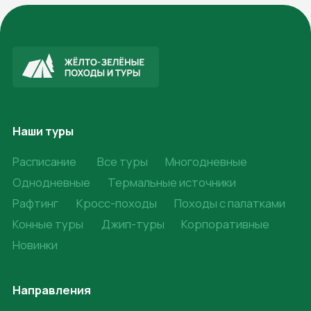
Абхазия
Адыгея
Архыз
Байкал
Безенги
Дагестан
Дигория
Домбай
Ингушетия
Калмыкия
КБР
Крым
КЧР
Краснодарский край
Приэльбрусье
Северная Осетия
Ставропольский край
Чечня
Календарь
Общий
Праздничные
Туристам
Снаряжение для похода
Правила походов
Скидки и акции
Подарочные сертификаты
Частые вопросы
Турист Кубани
Турист РФ
Документы
Блог