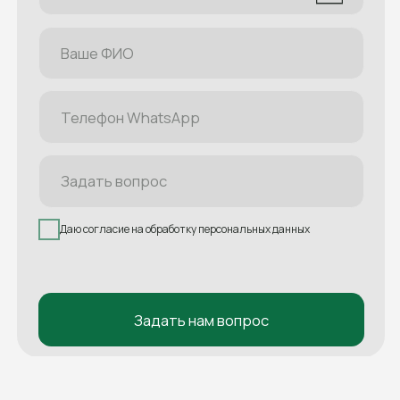
Задать нам вопрос
Наши туры
Расписание
Все туры
Многодневные
Однодневные
Термальные источники
Рафтинг
Кросс-походы
Походы с палатками
Конные туры
Джип-туры
Корпоративные
Новинки
Направления