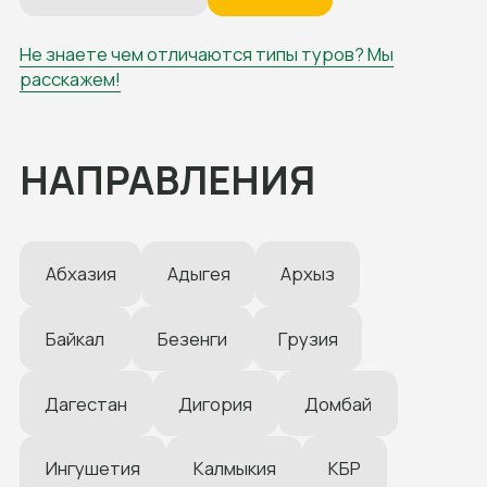
Абхазия
Адыгея
Архыз
Байкал
Безенги
Грузия
Дагестан
Дигория
Домбай
Ингушетия
Калмыкия
КБР
Краснодарский край
Крым
КЧР
Приэльбрусье
Северная Осетия
Ставропольский край
Чечня