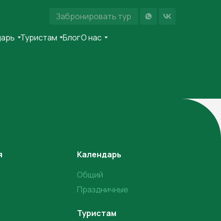
Забронировать тур
Забронировать тур
дарь
дарь
Туристам
Туристам
Блог
Блог
О нас
О нас
я
Календарь
Общий
Праздничные
Туристам