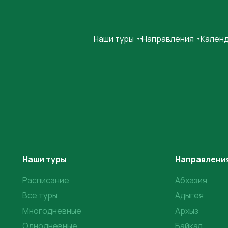
Наши туры
Наши туры
Направления
Направления
Кален
Кален
Наши туры
Направлени
Расписание
Абхазия
Все туры
Адыгея
Многодневные
Архыз
Однодневные
Байкал