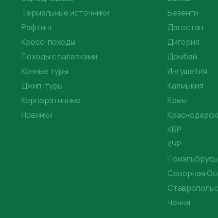
Термальные источники
Безенги
Рафтинг
Дагестан
Кросс-походы
Дигория
Походы с палатками
Домбай
Конные туры
Ингушетия
Джип-туры
Калмыкия
Корпоративные
Крым
Новинки
Краснодарск
КБР
КЧР
Приэльбрусь
Северная Ос
Ставропольс
Чечня