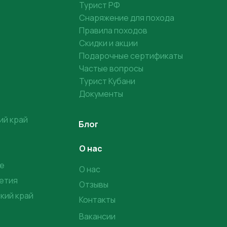
Турист РФ
Снаряжение для похода
Правила походов
Скидки и акции
Подарочные сертификаты
Частые вопросы
Турист Кубани
Документы
ий край
Блог
О нас
е
О нас
етия
Отзывы
кий край
Контакты
Вакансии