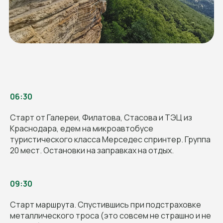
06:30
Старт от Галереи, Филатова, Стасова и ТЭЦ из
Краснодара, едем на микроавтобусе
туристического класса Мерседес спринтер. Группа
20 мест. Остановки на заправках на отдых.
09:30
Старт маршрута. Спустившись при подстраховке
НАШИ ПРЕДЫДУЩИЕ
металлического троса (это совсем не страшно и не