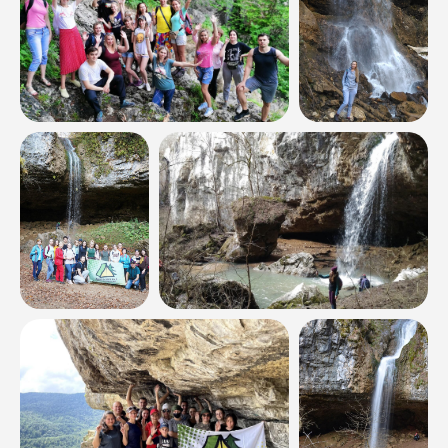
Программа, порядок проведения и тайминг похода/
тура
могут быть изменены
в зависимости
от погодных условий, пробок на дороге, опасности
для жизни и здоровья туристов, уровня подготовки
группы! Ваше участие в походе/туре означает
согласие выполнять указания инструктора
и соблюдать
наши правила
.