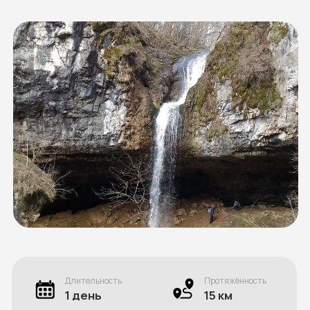
Длительность
Протяжённость
1 день
15 км
Перепад высот
Сложность
400 м
Средний
Даты похода
???