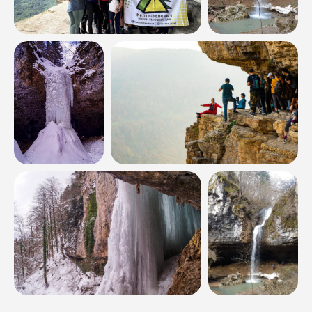
Наши туры
Расписание
Все туры
Многодневные
Однодневные
Термальные источники
Рафтинг
Кросс-походы
Походы с палатками
Конные туры
Джип-туры
Корпоративные
Новинки
Направления
Абхазия
Адыгея
Архыз
Байкал
Безенги
Дагестан
Дигория
Домбай
Ингушетия
Калмыкия
КБР
Крым
КЧР
Краснодарский край
Приэльбрусье
Северная Осетия
Ставропольский край
Чечня