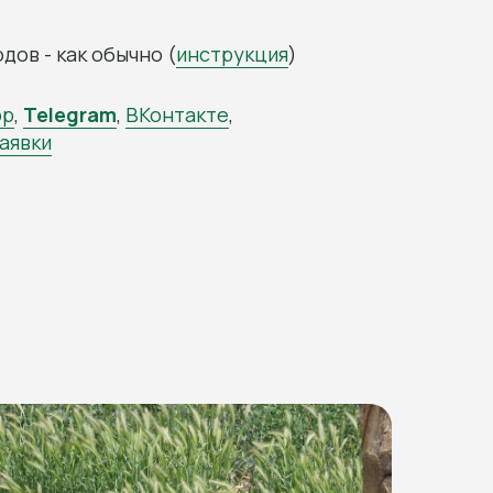
ов - как обычно (
инструкция
)
pp
,
Telegram
,
ВКонтакте
,
аявки