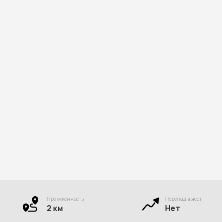
Протяжённость
Перепад высот
2 км
Нет