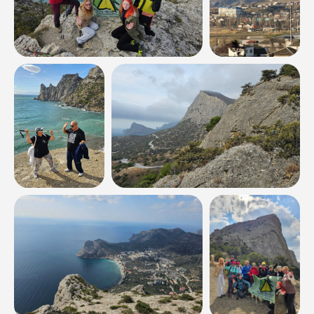
Абхазия
Адыгея
Архыз
Байкал
Безенги
Дагестан
Дигория
Домбай
Ингушетия
Калмыкия
КБР
Крым
КЧР
Краснодарский край
Приэльбрусье
Северная Осетия
Ставропольский край
Чечня
Календарь
Общий
Праздничные
Туристам
Снаряжение для похода
Правила походов
Скидки и акции
Подарочные сертификаты
Частые вопросы
Турист Кубани
Турист РФ
Документы
Блог