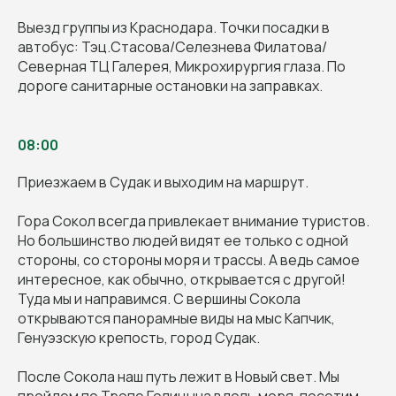
Выезд группы из Краснодара. Точки посадки в
автобус: Тэц.Стасова/Селезнева Филатова/
Северная ТЦ Галерея, Микрохирургия глаза. По
дороге санитарные остановки на заправках.
08:00
Приезжаем в Судак и выходим на маршрут.
Гора Сокол всегда привлекает внимание туристов.
Но большинство людей видят ее только с одной
стороны, со стороны моря и трассы. А ведь самое
интересное, как обычно, открывается с другой!
Туда мы и направимся. С вершины Сокола
открываются панорамные виды на мыс Капчик,
Генуэзскую крепость, город Судак.
После Сокола наш путь лежит в Новый свет. Мы
пройдем по Тропе Голицына вдоль моря, посетим