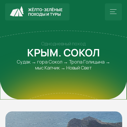
Однодневный поход
КРЫМ. СОКОЛ
Судак → гора Сокол → Тропа Голицына →
мыс Капчик → Новый Свет