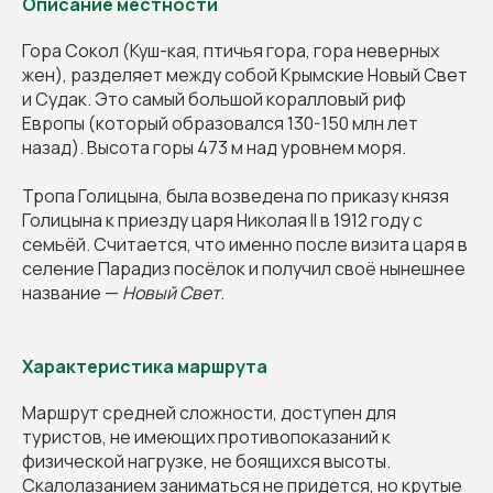
Описание местности
Гора Сокол (Куш-кая, птичья гора, гора неверных
жен), разделяет между собой Крымские Новый Свет
и Судак. Это самый большой коралловый риф
Европы (который образовался 130-150 млн лет
назад). Высота горы 473 м над уровнем моря.
Тропа Голицына, была возведена по приказу князя
Голицына к приезду царя Николая II в 1912 году с
семьёй. Считается, что именно после визита царя в
селение Парадиз посёлок и получил своё нынешнее
название —
Новый Свет
.
Характеристика маршрута
Маршрут средней сложности, доступен для
туристов, не имеющих противопоказаний к
физической нагрузке, не боящихся высоты.
Скалолазанием заниматься не придется, но крутые