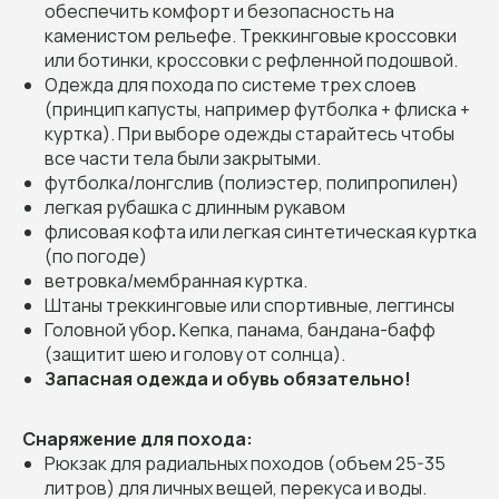
обеспечить комфорт и безопасность на
каменистом рельефе. Треккинговые кроссовки
или ботинки, кроссовки с рефленной подошвой.
Одежда для похода по системе трех слоев
(принцип капусты, например футболка + флиска +
куртка). При выборе одежды старайтесь чтобы
все части тела были закрытыми.
футболка/лонгслив (полиэстер, полипропилен)
легкая рубашка с длинным рукавом
флисовая кофта или легкая синтетическая куртка
(по погоде)
ветровка/мембранная куртка.
Штаны треккинговые или спортивные, леггинсы
Головной убор
.
Кепка, панама,
бандана-бафф
(защитит шею и голову от солнца).
Запасная одежда и обувь обязательно!
Снаряжение для похода:
Рюкзак для радиальных походов (объем 25-35
литров) для личных вещей, перекуса и воды.