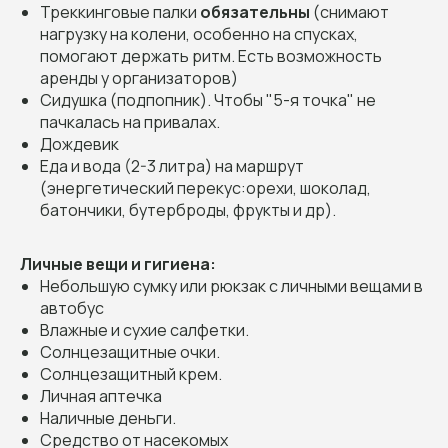
Треккинговые палки
обязательны
(снимают
нагрузку на колени, особенно на спусках,
помогают держать ритм. Есть возможность
аренды у организаторов)
Сидушка (подпопник). Чтобы "5-я точка" не
пачкалась на привалах.
Дождевик
Еда и вода (2-3 литра) на маршрут
(энергетический перекус:орехи, шоколад,
батончики, бутерброды, фрукты и др).
Личные вещи и гигиена:
Небольшую сумку или рюкзак с личными вещами в
автобус
Влажные и сухие салфетки.
Солнцезащитные очки.
Солнцезащитный крем.
Личная аптечка
Наличные деньги.
Средство от насекомых