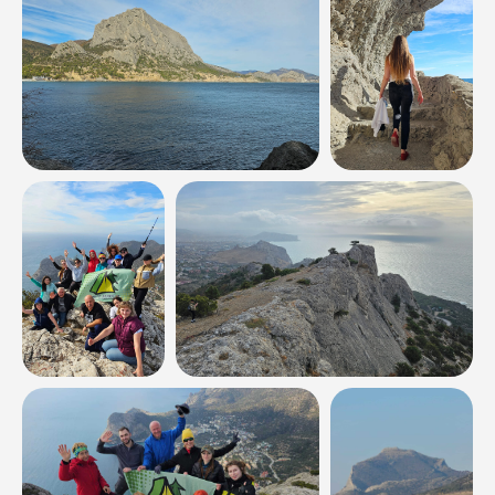
Наши туры
Расписание
Все туры
Многодневные
Однодневные
Термальные источники
Рафтинг
Кросс-походы
Походы с палатками
Конные туры
Джип-туры
Корпоративные
Новинки
Направления