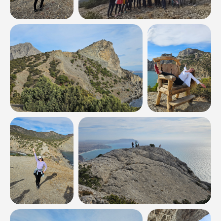
Оставить заявку
Программа, порядок проведения и тайминг похода/
тура
могут быть изменены
в зависимости
от погодных условий, пробок на дороге, опасности
для жизни и здоровья туристов, уровня подготовки
группы! Ваше участие в походе/туре означает
согласие выполнять указания инструктора
и соблюдать
наши правила
.