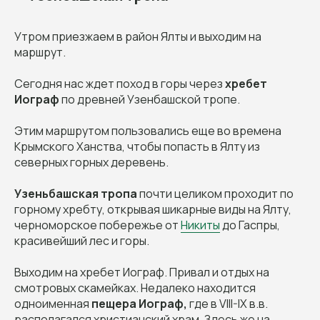
Утром приезжаем в район Ялты и выходим на
маршрут.
Сегодня нас ждет поход в горы через
хребет
Иограф
по древней Узенбашской тропе.
Этим маршрутом пользовались еще во времена
Крымского Ханства, чтобы попасть в Ялту из
северных горных деревень.
Узеньбашская тропа
почти целиком проходит по
горному хребту, открывая шикарные виды на Ялту,
черноморское побережье от
Никиты
до Гаспры,
красивейший лес и горы.
Выходим на хребет Иограф. Привал и отдых на
смотровых скамейках. Недалеко находится
одноименная
пещера Иограф,
где в VIII-IX в.в.
располагался христианский храм. Здесь же на