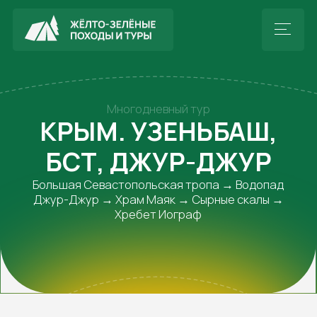
Многодневный тур
КРЫМ. УЗЕНЬБАШ,
БСТ, ДЖУР-ДЖУР
Большая Севастопольская тропа → Водопад
Джур-Джур → Храм Маяк → Сырные скалы →
Хребет Иограф