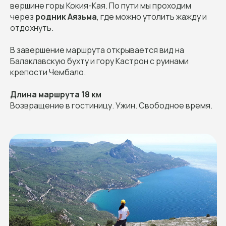
вершине горы Кокия-Кая. По пути мы проходим
через
родник Аязьма
, где можно утолить жажду и
отдохнуть.
В завершение маршрута открывается вид на
Балаклавскую бухту и гору Кастрон с руинами
крепости Чембало.
Длина маршрута 18 км
Возвращение в гостиницу. Ужин. Свободное время.