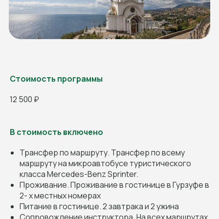
Стоимость программы
12 500 ₽
Оставить заявку
В стоимость включено
Трансфер по маршруту. Трансфер по всему
маршруту на микроавтобусе туристического
класса Mercedes-Benz Sprinter.
Проживание. Проживание в гостинице в Гурзуфе в
2- х местных номерах
Программа, порядок проведения и тайминг похода/
Питание в гостинице. 2 завтрака и 2 ужина
тура могут быть изменены в зависимости
Сопровождение инструктора. На всех маршрутах
от погодных условий, пробок на дороге, опасности