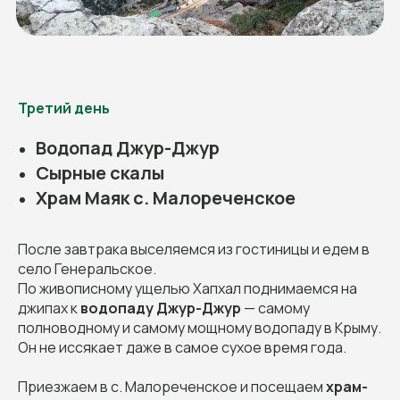
Третий день
Водопад Джур-Джур
Сырные скалы
Храм Маяк с. Малореченское
После завтрака выселяемся из гостиницы и едем в
село Генеральское.
По живописному ущелью Хапхал поднимаемся на
джипах к
водопаду Джур-Джур
— самому
полноводному и самому мощному водопаду в Крыму.
Он не иссякает даже в самое сухое время года.
Приезжаем в с. Малореченское и посещаем
храм-