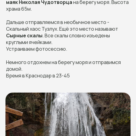
маяк Николая Чудотворца
на берегу моря. Высота
храма 65м.
Дальше отправляемся в необычное место -
Скальный хаос Тузлух. Ещё это место называют
Сырные скалы
. Все скалы словно изъедены
круглыми ячейками.
Устраиваем фотосессию.
Немного отдохнем на берегу моря и отправимся
домой.
Время в Краснодар в 23-45