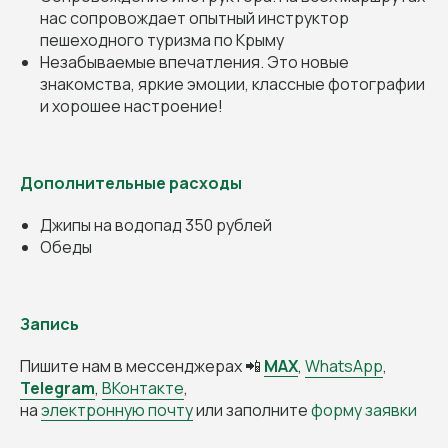
для жизни и здоровья туристов, уровня подготовки
нас сопровождает опытный инструктор
группы! Ваше участие в походе/туре означает
пешеходного туризма по Крыму
согласие выполнять указания инструктора
и соблюдать
наши правила
.
Незабываемые впечатления. Это новые
знакомства, яркие эмоции, классные фотографии
и хорошее настроение!
Дополнительные расходы
Джипы на водопад 350 рублей
Обеды
Запись
Наши туры
Пишите нам в мессенджерах 📲
MAX
,
WhatsApp
,
Расписание
Все туры
Многодневные
Telegram
,
ВКонтакте
,
Однодневные
Термальные источники
на
электронную почту
или заполните
форму заявки
Рафтинг
Кросс-походы
Походы с палатками