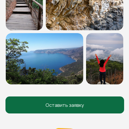
Частые вопросы
Турист Кубани
Турист РФ
Документы
Блог
О нас
О нас
Отзывы
Контакты
Вакансии
Договор оферты
Политика конфиденциальности
Согласие на обработку персональных данных
© 2008-2025. Жёлто-Зелёные