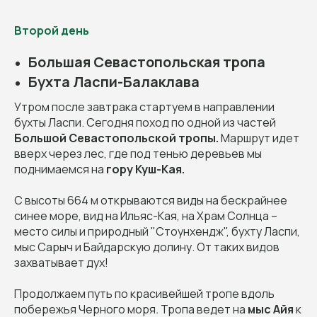
Второй день
Большая Севастопольская тропа
Бухта Ласпи-Балаклава
Утром после завтрака стартуем в направлении
бухты Ласпи. Сегодня поход по одной из частей
Большой Севастопольской тропы.
Маршрут идет
вверх через лес, где под тенью деревьев мы
поднимаемся на
гору Куш-Кая.
С высоты 664 м открываются виды на бескрайнее
синее море, вид на Ильяс-Кая, на Храм Солнца –
место силы и природный "Стоунхендж", бухту Ласпи,
мыс Сарыч и Байдарскую долину. От таких видов
захватывает дух!
Продолжаем путь по красивейшей тропе вдоль
побережья Черного моря
.
Тропа ведет на
мыс Айя
к