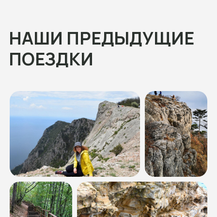
Конные туры
Джип-туры
Корпоративные
Новинки
Направления
Абхазия
Адыгея
Архыз
Байкал
Безенги
Дагестан
Дигория
Домбай
Ингушетия
Калмыкия
КБР
Крым
КЧР
Краснодарский край
Приэльбрусье
Северная Осетия
Ставропольский край
Чечня
Календарь
Общий
Праздничные
Туристам
Снаряжение для похода
Правила походов
Скидки и акции
Подарочные сертификаты