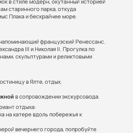
ок в стиле модерн, окутанный историей
сам старинного парка, откуда
ыс Плака и бескрайнее море.
, напоминающий французский Ренессанс.
андра III и Николая II. Прогулка по
нами, скульптурами и реликтовыми
остиницу в Ялте, отдых.
ежной
в сопровождении экскурсовода.
риант отдыха:
ка на катере вдоль побережья к
ферой вечернего города, попробуйте