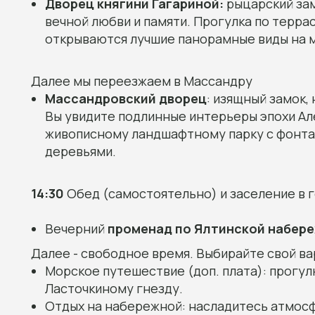
Дворец княгини Гагариной:
рыцарский зам
вечной любви и памяти. Прогулка по терра
открываются лучшие панорамные виды на м
Далее мы переезжаем в Массандру
Массандровский дворец
: изящный замок
Вы увидите подлинные интерьеры эпохи Алекс
живописному ландшафтному парку с фонта
деревьями.
14:30
Обед (самостоятельно) и заселение в г
Вечерний
променад по Ялтинской набер
Далее - свободное время. Выбирайте свой ва
Морское путешествие (доп. плата): прогул
Ласточкиному гнезду.
Отдых на набережной: насладитесь атмос