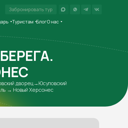
Забронировать тур
дарь
Туристам
Блог
О нас
БЕРЕГА.
ОНЕС
овский дворец→Юсуповский
ль → Новый Херсонес