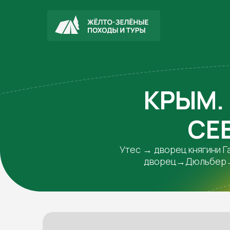
КРЫМ.
СЕ
Утес → дворец княгини
дворец→Дюльбер→Л