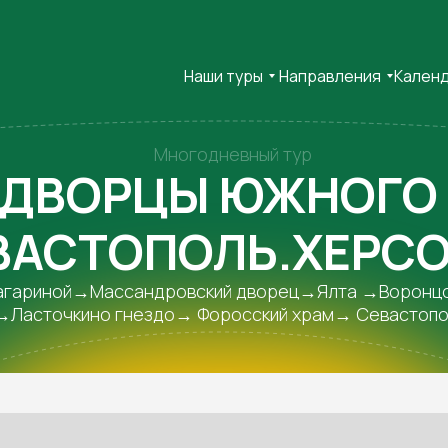
Наши туры
Направления
Кален
Многодневный тур
 ДВОРЦЫ ЮЖНОГО 
ВАСТОПОЛЬ.ХЕРС
 Гагариной→Массандровский дворец→Ялта →Воронц
асточкино гнездо→ Форосский храм→ Севастопо