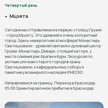
Четвертый день
Мцхета
Сегодня мы отправляемся в первую столицу Грузии
- город Мцхету. Это древний и очень колоритный
город. Здесь невероятная атмосфера! Монастырь
Светицховели - древняя святыня и духовный центр
Грузии. Монастырь Джвари, стоящий на горе, у
места слияния рек Арагви и Куры. Экскурсия по
уютным улочкам старого города
к
храму
Светицховели, к кафедральному собору и
памятнику всемирного наследия ЮНЕСКО.
Направляемся на границу. Переезд в Краснодар.
05:00 Ориентировочное прибытие в Краснодар.