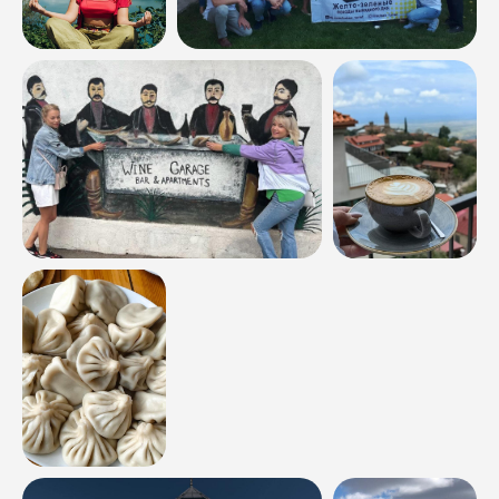
Оставить заявку
Программа, порядок проведения и тайминг похода/
тура могут быть изменены в зависимости
от погодных условий, пробок на дороге, опасности
для жизни и здоровья туристов, уровня подготовки
группы! Ваше участие в походе/туре означает
согласие выполнять указания инструктора
и соблюдать
наши правила
.