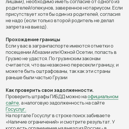
лицами), необходимо иметь согласие от одного из
родителей/опекунов, заверенное нотариусом. Если
присутствует хотя бы один из родителей, согласия
не надо (если только второй родитель не делал
запрета на выезд).
Прохождение границы
Если у вас в загранпаспорте имеются отметки о
посещении Абхазии или Южной Осетии, попасть в
Грузию не удастся. По грузинским законам
считается, что вы незаконно пересекли границу, и
можете быть оштрафованы, так как эти страны
раньше были частью Грузии
Как проверить свои задолженности.
НАШИ ПРЕДЫДУЩИЕ
Проверить штрафы ГИБДД можно на
официальном
сайте
, а налоговую задолженность на сайте
ПОЕЗДКИ
Госуслуг.
На портале Госуслуг в строке поиск забиваете
«Наличие ограничений» и смотрите результат. У
кого есть ограничение на выезд из России - в