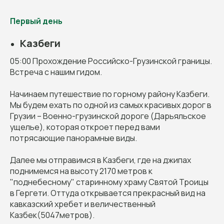
Первый день
Казбеги
05:00 Прохождение Российско-Грузинской границы.
Встреча с нашим гидом.
Начинаем путешествие по горному району Казбеги.
Мы будем ехать по одной из самых красивых дорог в
Грузии – Военно-грузинской дороге
(Дарьяльское
ущелье), которая откроет перед вами
потрясающие панорамные виды.
Далее мы отправимся в Казбеги, где на джипах
поднимемся на высоту 2170 метров к
"поднебесному" старинному храму Святой Троицы
в Гергети.
Оттуда открывается прекрасный вид на
кавказский хребет и величественный
Казбек(5047метров).