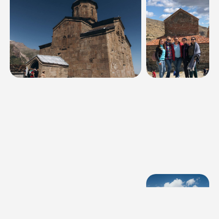
Наши туры
Расписание
Все туры
Многодневные
Однодневные
Термальные источники
Рафтинг
Кросс-походы
Походы с палатками
Конные туры
Джип-туры
Корпоративные
Новинки