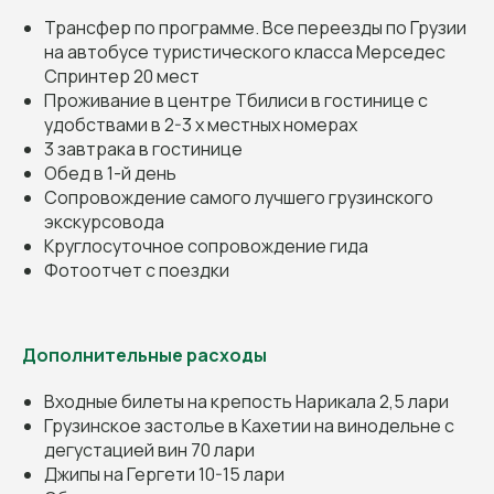
Трансфер по программе. Все переезды по Грузии
на автобусе туристического класса Мерседес
Спринтер 20 мест
Проживание в центре Тбилиси в гостинице с
удобствами в 2-3 х местных номерах
3 завтрака в гостинице
Обед в 1-й день
Сопровождение самого лучшего грузинского
экскурсовода
Круглосуточное сопровождение гида
Фотоотчет с поездки
Дополнительные расходы
Входные билеты на крепость Нарикала 2,5 лари
Грузинское застолье в Кахетии на винодельне с
дегустацией вин 70 лари
Джипы на Гергети 10-15 лари