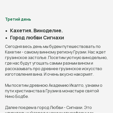
Третий день
Кахетия. Виноделие.
Город любви Сигнахи
Сегодня весь день мы будем путешествовать по
Кахетии - самому винному региону Грузии. Нас ждет
грузинское застолье. Посетим уютную винодельню,
где нас будут угощать самым разным вином и
рассказывать про древнее грузинское искусство
изготовления вина. И очень вкусно накормят.
Мы посетим древнюю Академию Икалто, узнаем о
пути христианства в Грузии в монастыре святой
Нино Бодбе.
Далее поедем в город Любви - Сигнахи. Это
удивительный город с узкими атмосферными