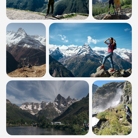
Оставить заявку
Программа, порядок проведения и тайминг похода/
тура могут быть изменены в зависимости
от погодных условий, пробок на дороге, опасности
для жизни и здоровья туристов, уровня подготовки
группы! Ваше участие в походе/туре означает
согласие выполнять указания инструктора
и соблюдать
наши правила
.