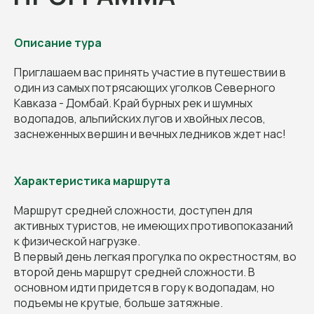
Описание тура
Приглашаем вас принять участие в путешествии в
один из самых потрясающих уголков Северного
Кавказа - Домбай. Край бурных рек и шумных
водопадов, альпийских лугов и хвойных лесов,
заснеженных вершин и вечных ледников ждет нас!
Характеристика маршрута
Маршрут средней сложности, доступен для
активных туристов, не имеющих противопоказаний
к физической нагрузке.
В первый день легкая прогулка по окрестностям, во
второй день маршрут средней сложности. В
основном идти придется в гору к водопадам, но
подъемы не крутые, больше затяжные.