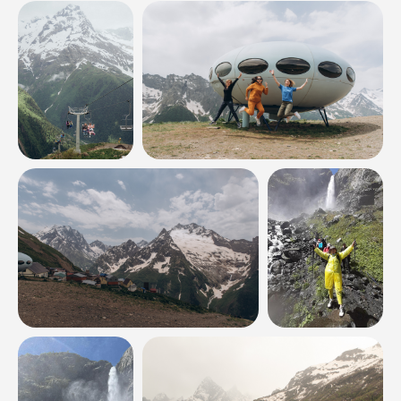
Наши туры
Расписание
Все туры
Многодневные
Однодневные
Термальные источники
Рафтинг
Кросс-походы
Походы с палатками
Конные туры
Джип-туры
Корпоративные
Новинки
Направления
Абхазия
Адыгея
Архыз
Байкал
Безенги
Дагестан
Дигория
Домбай
Ингушетия
Калмыкия
КБР
Крым
КЧР
Краснодарский край
Приэльбрусье