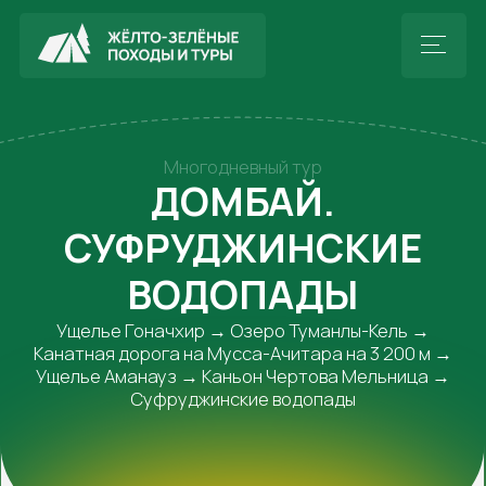
Многодневный тур
ДОМБАЙ.
СУФРУДЖИНСКИЕ
ВОДОПАДЫ
Ущелье Гоначхир → Озеро Туманлы-Кель →
Канатная дорога на Мусса-Ачитара на 3 200 м →
Ущелье Аманауз → Каньон Чертова Мельница →
Суфруджинские водопады