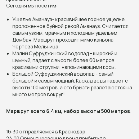
Сегодня мы посетим:
Ущелье Аманауз- красивийшее горное ущелье,
проложенное буйной рекой Аманауз. Считается
самым узким, мрачным и холодным ущельем
Домбая. Маршрут проходит мимо каньона
Чертова Мельница.
Малый Суфруджинский водопад - широкий и
шумный, падает с высоты более 60 метров
красивыми струями, напоминающими косы.
Большой Суфруджинский водопад - самый
большой и самым мощный. Каскад воды падает с
высоты 100 метров, а его брызги разлетаюстся на
много метров вокруг!
Маршрут всего 6,4 км, набор высоты 500 метров
.
16:30 отправляемся в Краснодар.
24:00 Ориентировочно время прибытия в