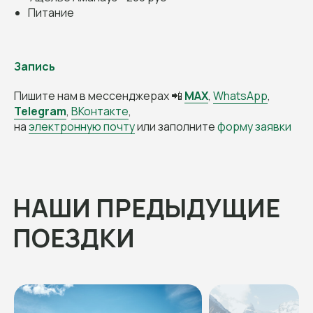
Питание
Запись
Пишите нам в мессенджерах 📲
MAX
,
WhatsApp
,
Telegram
,
ВКонтакте
,
на
электронную почту
или заполните
форму заявки