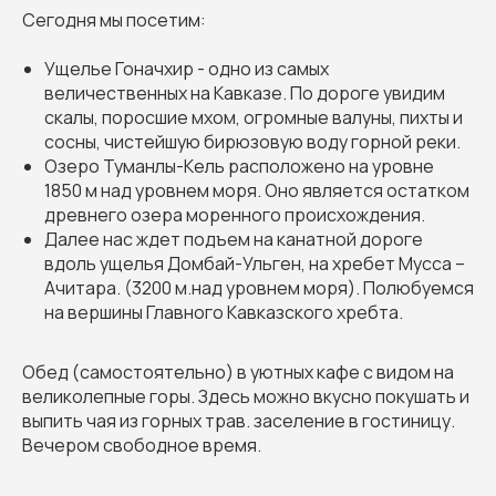
Сегодня мы посетим:
Ущелье Гоначхир - одно из самых
величественных на Кавказе. По дороге увидим
скалы, поросшие мхом, огромные валуны, пихты и
сосны, чистейшую бирюзовую воду горной реки.
Озеро Туманлы-Кель расположено на уровне
1850 м над уровнем моря. Оно является остатком
древнего озера моренного происхождения.
Далее нас ждет подъем на канатной дороге
вдоль ущелья Домбай-Ульген, на хребет Мусса –
Ачитара. (3200 м.над уровнем моря). Полюбуемся
на вершины Главного Кавказского хребта.
Обед (самостоятельно) в уютных кафе с видом на
великолепные горы. Здесь можно вкусно покушать и
выпить чая из горных трав. заселение в гостиницу.
Вечером свободное время.