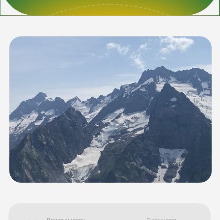
Длительность
Сложность
2 дня
Лёгкий
Даты похода
2026
Стоимость