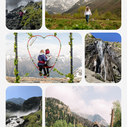
Северная Осетия
Ставропольский край
Чечня
Календарь
Общий
Праздничные
Туристам
Снаряжение для похода
Правила походов
Скидки и акции
Подарочные сертификаты
Частые вопросы
Турист Кубани
Турист РФ
Документы
Блог
О нас
О нас
Отзывы
Контакты
Вакансии