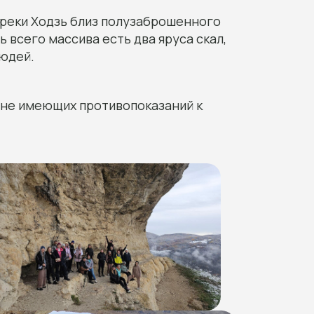
 реки Ходзь близ полузаброшенного
ь всего массива есть два яруса скал,
людей.
 не имеющих противопоказаний к