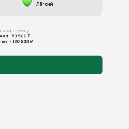
Лёгкий
ость на группу
 чел - 59 500 ₽
 чел - 130 500 ₽