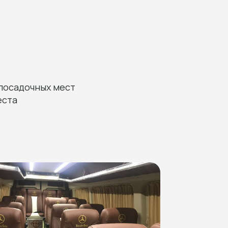
посадочных мест
еста