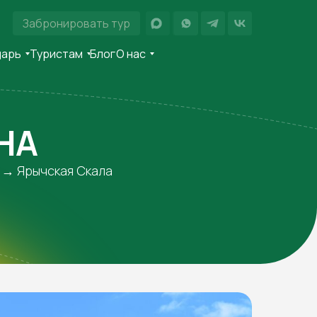
Забронировать тур
дарь
Туристам
Блог
О нас
НА
 → Ярычская Скала