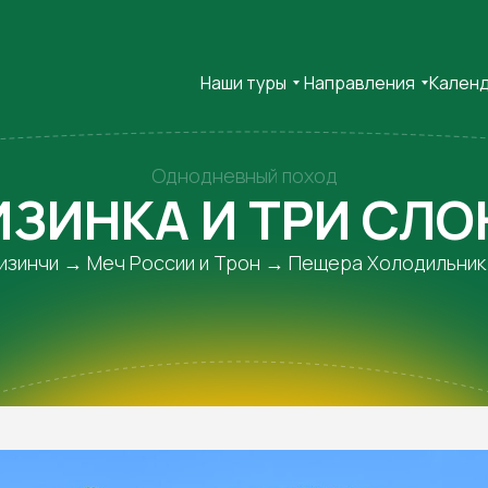
Наши туры
Направления
Кален
Однодневный поход
ИЗИНКА И ТРИ СЛО
Кизинчи → Меч России и Трон → Пещера Холодильник