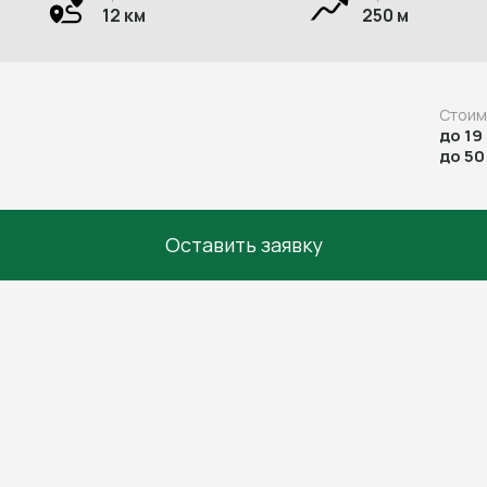
12 км
250 м
Стоим
до 19
до 50
Оставить заявку