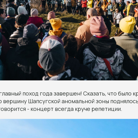
главный поход года завершен! Сказать, что было кр
ю вершину Шапсугской аномальной зоны поднялось 
говорится - концерт всегда круче репетиции.