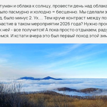
уман и облака к солнцу, провести день над облакам
было пасмурно и холодно = бесценно. Мы сделали э
, было минус 2. Ух.... Тем круче контраст между п
частие в таком мероприятии 2026 года? Нужно про
к ней - все получится! А пока просто отдыхаем, ра
мся. И кстати вчера это был первый поход этой зи