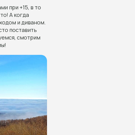
и при +15, в то
то! А когда
оходом и диваном.
сто поставить
дуемся, смотрим
мы!